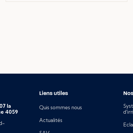
Liens utiles
Nos
07 la
Sys
Quis sommes nous
se 4059
d'ir
Actualités
d-
Ecla
SAV