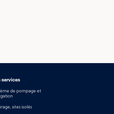
 services
tème de pompage et
rigation
irage, sites isolés