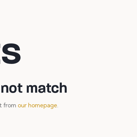
ts
d not match
rt from
our homepage
.